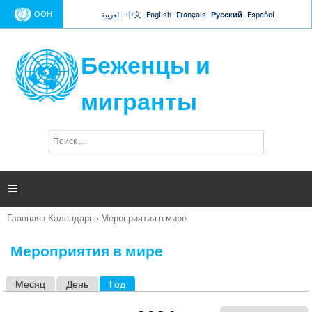
Jump to navigation
ООН
العربية
中文
English
Français
Русский
Español
Беженцы и
мигранты
П
Ф
о
о
и
р
с
к
м

а
п
Главная
›
Календарь
›
Мероприятия в мире
о
Вы
и
здесь
с
Мероприятия в мире
к
а
Месяц
День
Год
(активная вкладка)
Г
л