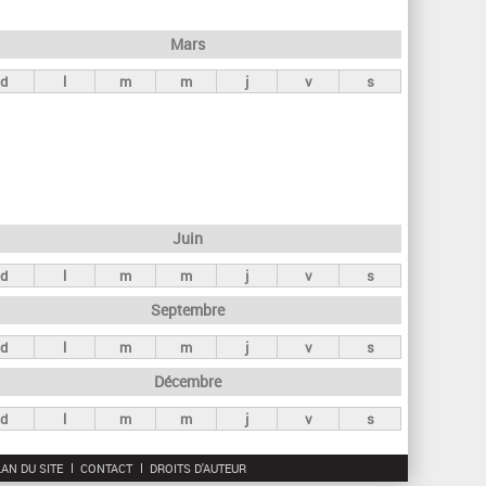
h
e
Mars
r
d
l
m
m
j
v
s
c
h
e
Juin
d
l
m
m
j
v
s
Septembre
d
l
m
m
j
v
s
Décembre
d
l
m
m
j
v
s
AN DU SITE
CONTACT
DROITS D'AUTEUR