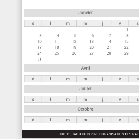
e
Janvier
t
d
l
m
m
j
v
s
s
1
p
3
4
5
6
7
8
r
10
11
12
13
14
15
17
18
19
20
21
22
i
24
25
26
27
28
29
n
31
c
Avril
i
d
l
m
m
j
v
s
p
Juillet
a
d
l
m
m
j
v
s
u
Octobre
x
d
l
m
m
j
v
s
DROITS D'AUTEUR © 2026 ORGANISATION DES NAT