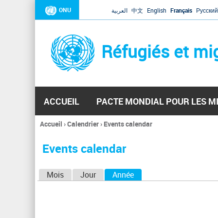
ONU
العربية
中文
English
Français
Русский
Réfugiés et mi
ACCUEIL
PACTE MONDIAL POUR LES M
Accueil
›
Calendrier
›
Events calendar
Vous
êtes
Events calendar
ici
O
Mois
Jour
Année
(onglet actif)
n
g
l