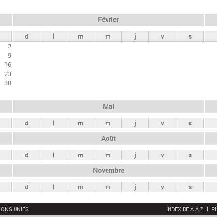
Février
d
l
m
m
j
v
s
2
9
16
23
30
Mai
d
l
m
m
j
v
s
Août
d
l
m
m
j
v
s
Novembre
d
l
m
m
j
v
s
IONS UNIES
INDEX DE A À Z
PL