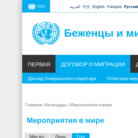
ООН
العربية
中文
English
Français
Русски
Беженцы и м
ПЕРВАЯ
ДОГОВОР О МИГРАЦИИ
Доклад Генерального секретаря
Ответные ме
Главная
›
Календарь
›
Мероприятия в мире
Вы
здесь
Мероприятия в мире
Г
Месяц
День
Год
(активная вкладка)