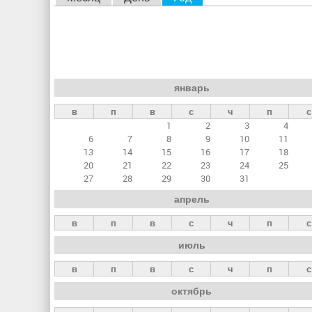
л
а
в
н
январь
ы
в
п
в
с
ч
п
с
е
1
2
3
4
в
6
7
8
9
10
11
к
13
14
15
16
17
18
20
21
22
23
24
25
л
27
28
29
30
31
а
апрель
д
в
п
в
с
ч
п
с
к
июль
и
в
п
в
с
ч
п
с
октябрь