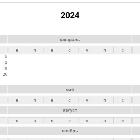
2024
февраль
в
п
в
с
ч
п
с
5
12
19
26
май
в
п
в
с
ч
п
с
август
в
п
в
с
ч
п
с
ноябрь