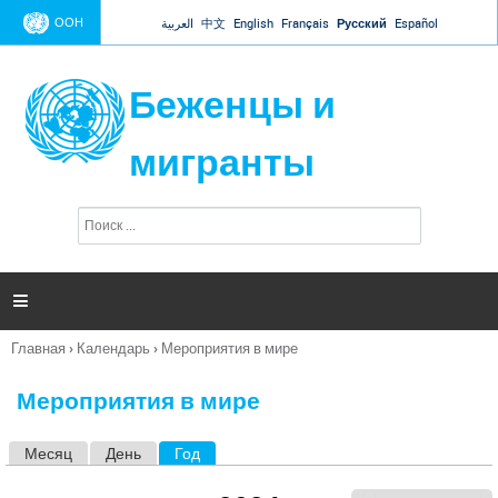
Jump to navigation
ООН
العربية
中文
English
Français
Русский
Español
Беженцы и
мигранты
П
Ф
о
о
и
р
с
к
м

а
п
Главная
›
Календарь
›
Мероприятия в мире
о
Вы
и
здесь
с
Мероприятия в мире
к
а
Месяц
День
Год
(активная вкладка)
Г
л