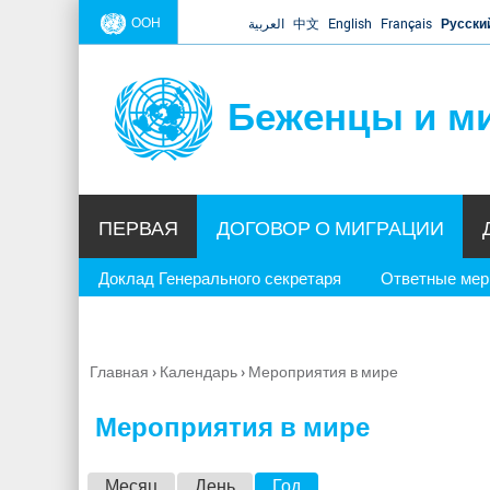
ООН
العربية
中文
English
Français
Русски
Беженцы и м
ПЕРВАЯ
ДОГОВОР О МИГРАЦИИ
Доклад Генерального секретаря
Ответные ме
Главная
›
Календарь
›
Мероприятия в мире
Вы
здесь
Мероприятия в мире
Г
Месяц
День
Год
(активная вкладка)