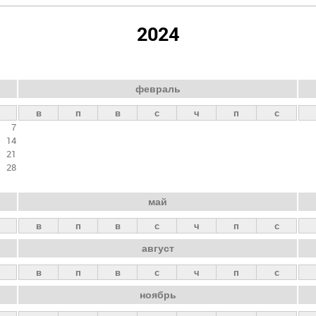
2024
февраль
в
п
в
с
ч
п
с
7
14
21
28
май
в
п
в
с
ч
п
с
август
в
п
в
с
ч
п
с
ноябрь