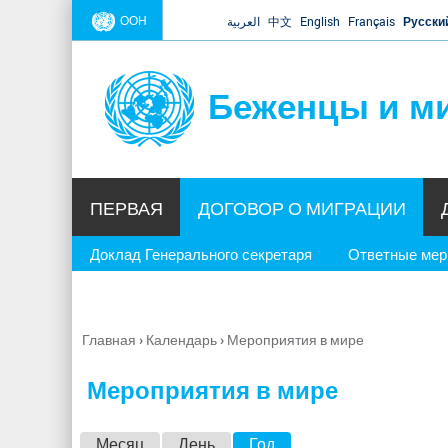
ООН
العربية
中文
English
Français
Русски
Беженцы и м
ПЕРВАЯ
ДОГОВОР О МИГРАЦИИ
Доклад Генерального секретаря
Ответные ме
Главная
›
Календарь
›
Мероприятия в мире
Вы
здесь
Мероприятия в мире
Г
Месяц
День
Год
(активная вкладка)