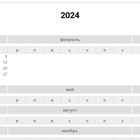
2024
февраль
в
п
в
с
ч
п
с
6
13
20
27
май
в
п
в
с
ч
п
с
август
в
п
в
с
ч
п
с
ноябрь