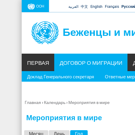
ООН
العربية
中文
English
Français
Русски
Беженцы и м
ПЕРВАЯ
ДОГОВОР О МИГРАЦИИ
Доклад Генерального секретаря
Ответные ме
Главная
›
Календарь
›
Мероприятия в мире
Вы
здесь
Мероприятия в мире
Г
Месяц
День
Год
(активная вкладка)