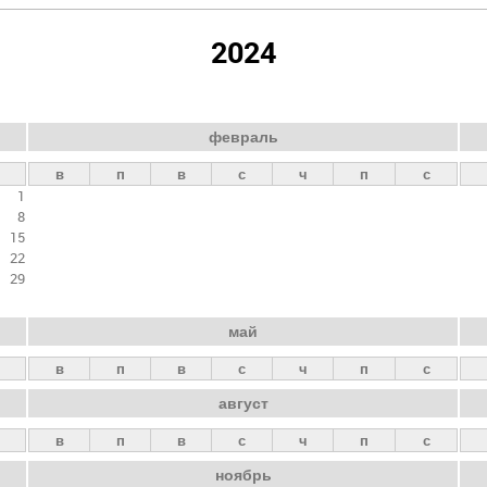
2024
февраль
в
п
в
с
ч
п
с
1
8
15
22
29
май
в
п
в
с
ч
п
с
август
в
п
в
с
ч
п
с
ноябрь