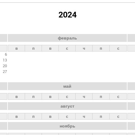
2024
февраль
в
п
в
с
ч
п
с
6
13
20
27
май
в
п
в
с
ч
п
с
август
в
п
в
с
ч
п
с
ноябрь