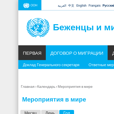
ООН
العربية
中文
English
Français
Русски
Беженцы и м
ПЕРВАЯ
ДОГОВОР О МИГРАЦИИ
Доклад Генерального секретаря
Ответные ме
Главная
›
Календарь
›
Мероприятия в мире
Вы
здесь
Мероприятия в мире
Г
Месяц
День
Год
(активная вкладка)