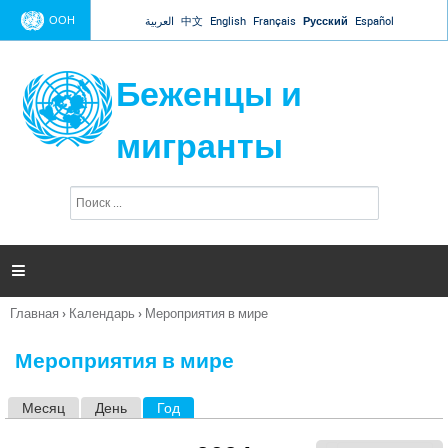
Jump to navigation
ООН
العربية
中文
English
Français
Русский
Español
Беженцы и
мигранты
П
Ф
о
о
и
р
с
к
м

а
п
Главная
›
Календарь
›
Мероприятия в мире
о
Вы
и
здесь
с
Мероприятия в мире
к
а
Месяц
День
Год
(активная вкладка)
Г
л