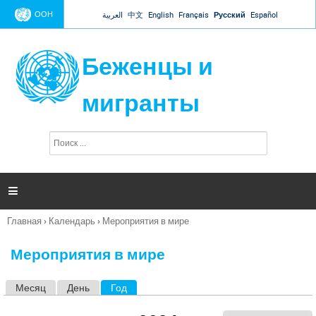
Jump to navigation
ООН
العربية
中文
English
Français
Русский
Español
Беженцы и
мигранты
П
Ф
о
о
и
р
с
к
м

а
п
Главная
›
Календарь
›
Мероприятия в мире
о
Вы
и
здесь
с
Мероприятия в мире
к
а
Месяц
День
Год
(активная вкладка)
Г
л