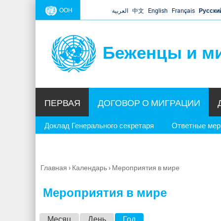
ООН
العربية
中文
English
Français
Русски
Беженцы и м
ПЕРВАЯ
ДОГОВОР О МИГРАЦИИ
Доклад Генерального секретаря
Ответные ме
Главная
›
Календарь
›
Мероприятия в мире
Вы
здесь
Мероприятия в мире
Г
Месяц
День
Год
(активная вкладка)