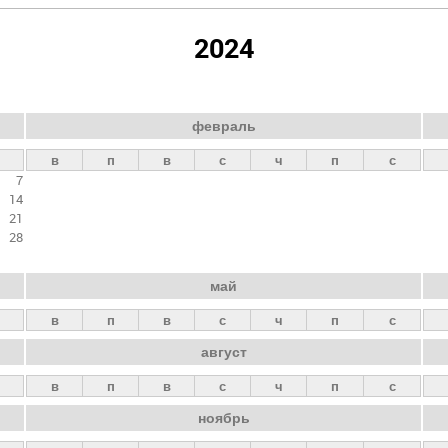
2024
февраль
в
п
в
с
ч
п
с
7
14
21
28
май
в
п
в
с
ч
п
с
август
в
п
в
с
ч
п
с
ноябрь