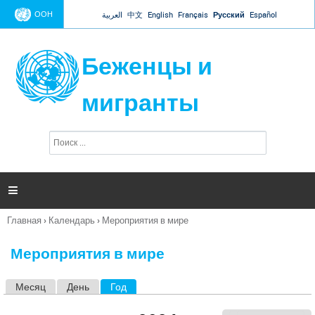
Jump to navigation
ООН
العربية
中文
English
Français
Русский
Español
Беженцы и
мигранты
П
Ф
о
о
и
р
с
к
м

а
п
Главная
›
Календарь
›
Мероприятия в мире
о
Вы
и
здесь
с
Мероприятия в мире
к
а
Месяц
День
Год
(активная вкладка)
Г
л