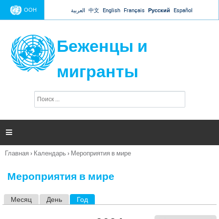
Jump to navigation
ООН
العربية
中文
English
Français
Русский
Español
Беженцы и
мигранты
П
Ф
о
о
и
р
с
к
м

а
п
Главная
›
Календарь
›
Мероприятия в мире
о
Вы
и
здесь
с
Мероприятия в мире
к
а
Месяц
День
Год
(активная вкладка)
Г
л