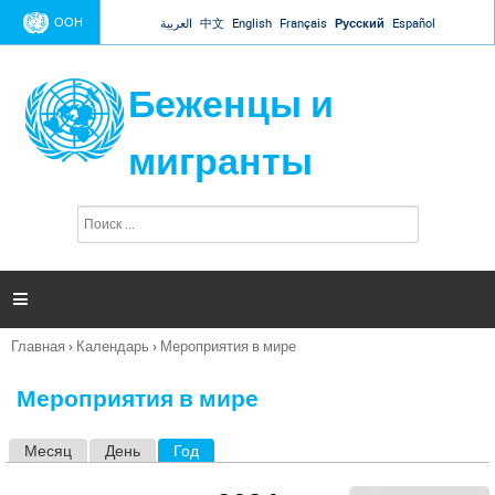
Jump to navigation
ООН
العربية
中文
English
Français
Русский
Español
Беженцы и
мигранты
П
Ф
о
о
и
р
с
к
м

а
п
Главная
›
Календарь
›
Мероприятия в мире
о
Вы
и
здесь
с
Мероприятия в мире
к
а
Месяц
День
Год
(активная вкладка)
Г
л