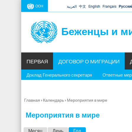
ООН
العربية
中文
English
Français
Русски
Беженцы и м
ПЕРВАЯ
ДОГОВОР О МИГРАЦИИ
Доклад Генерального секретаря
Ответные ме
Главная
›
Календарь
›
Мероприятия в мире
Вы
здесь
Мероприятия в мире
Г
Месяц
День
Год
(активная вкладка)