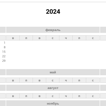
2024
февраль
в
п
в
с
ч
п
с
1
8
15
22
29
май
в
п
в
с
ч
п
с
август
в
п
в
с
ч
п
с
ноябрь