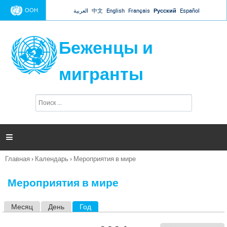
Jump to navigation
ООН
العربية
中文
English
Français
Русский
Español
Беженцы и
мигранты
П
Ф
о
о
и
р
с
к
м

а
п
Главная
›
Календарь
›
Мероприятия в мире
о
Вы
и
здесь
с
Мероприятия в мире
к
а
Месяц
День
Год
(активная вкладка)
Г
л