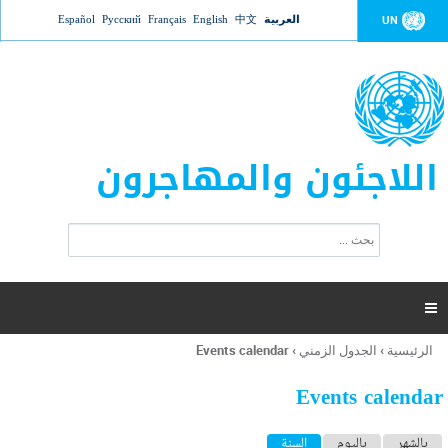
Jump to navigation
العربية
中文
English
Français
Русский
Español
UN
اللاجئون والمهاجرون
ا
ب
س
ح
ت
ث
م
ا

ر
ة
الرئيسية
›
الجدول الزمني
›
Events calendar
أنت
ا
هنا
ل
Events calendar
ب
ح
ا
بالشهر
باليوم
السنة
(علامة التبويب النشطة)
ث