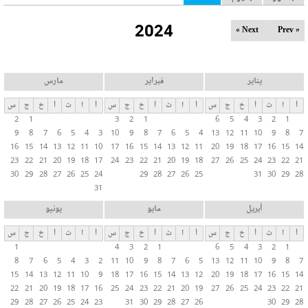
ل
2024
ت
Next »
« Prev
ب
و
ي
يناير
فبراير
مارس
ب
أ
ا
ث
أ
خ
ج
س
أ
ا
ث
أ
خ
ج
س
أ
ا
ث
أ
خ
ج
س
ا
2
1
3
2
1
6
5
4
3
2
1
ت
9
8
7
6
5
4
3
10
9
8
7
6
5
4
13
12
11
10
9
8
7
ا
16
15
14
13
12
11
10
17
16
15
14
13
12
11
20
19
18
17
16
15
14
ل
23
22
21
20
19
18
17
24
23
22
21
20
19
18
27
26
25
24
23
22
21
30
29
28
27
26
25
24
29
28
27
26
25
31
30
29
28
أ
31
س
ا
أبريل
مايو
يونيو
س
أ
ا
ث
أ
خ
ج
س
أ
ا
ث
أ
خ
ج
س
أ
ا
ث
أ
خ
ج
س
ي
1
4
3
2
1
6
5
4
3
2
1
ة
8
7
6
5
4
3
2
11
10
9
8
7
6
5
13
12
11
10
9
8
7
15
14
13
12
11
10
9
18
17
16
15
14
13
12
20
19
18
17
16
15
14
22
21
20
19
18
17
16
25
24
23
22
21
20
19
27
26
25
24
23
22
21
29
28
27
26
25
24
23
31
30
29
28
27
26
30
29
28