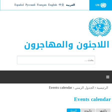
Jump to navigation
العربية
中文
English
Français
Русский
Español
UN
اللاجئون والمهاجرون
ا
ب
س
ح
ت
ث
م
ا

ر
ة
الرئيسية
›
الجدول الزمني
›
Events calendar
أنت
ا
هنا
ل
Events calendar
ب
ح
ا
بالشهر
باليوم
السنة
(علامة التبويب النشطة)
ث