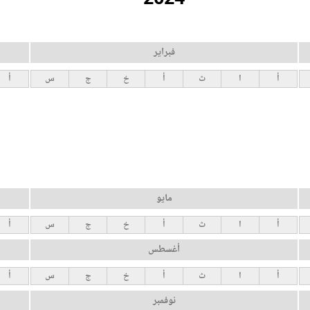
فبراير
أ
ا
ث
أ
خ
ج
س
أ
مايو
أ
ا
ث
أ
خ
ج
س
أ
أغسطس
أ
ا
ث
أ
خ
ج
س
أ
نوفمبر