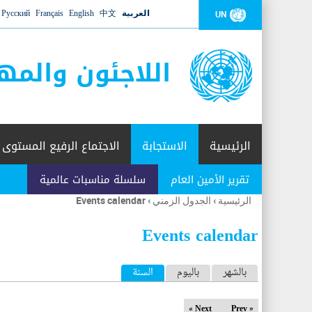
العربية
中文
English
Français
Русский
UN
اللاجئون والمه
الرئيسية
الاستجابة
الاجتماع الرفيع المستوى
تقرير الأمين العام
سلسلة مناسبات عالمية
الرئيسية
›
الجدول الزمني
›
Events calendar
أنت
هنا
Events calendar
ا
بالشهر
باليوم
السنة
(علامة التبويب النشطة)
ل
Next »
« Prev