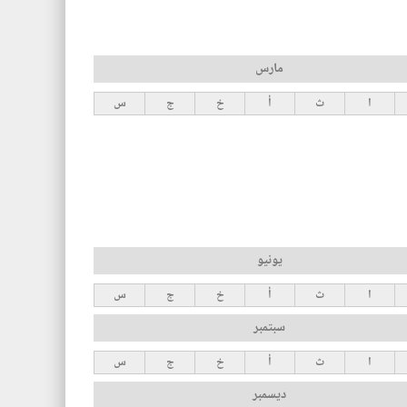
مارس
ا
ث
أ
خ
ج
س
يونيو
ا
ث
أ
خ
ج
س
سبتمبر
ا
ث
أ
خ
ج
س
ديسمبر