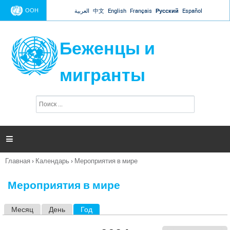
Jump to navigation
ООН
العربية
中文
English
Français
Русский
Español
Беженцы и
мигранты
П
Ф
о
о
и
р
с
к
м

а
п
Главная
›
Календарь
›
Мероприятия в мире
о
Вы
и
здесь
с
Мероприятия в мире
к
а
Месяц
День
Год
(активная вкладка)
Г
л