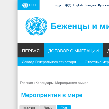
ООН
العربية
中文
English
Français
Русски
Беженцы и м
ПЕРВАЯ
ДОГОВОР О МИГРАЦИИ
Доклад Генерального секретаря
Ответные ме
Главная
›
Календарь
›
Мероприятия в мире
Вы
здесь
Мероприятия в мире
Г
Месяц
День
Год
(активная вкладка)