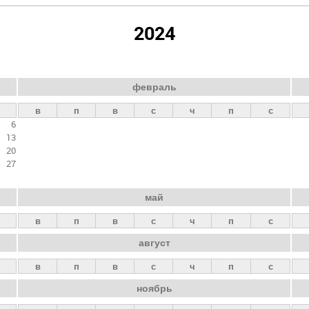
2024
февраль
в
п
в
с
ч
п
с
6
13
20
27
май
в
п
в
с
ч
п
с
август
в
п
в
с
ч
п
с
ноябрь