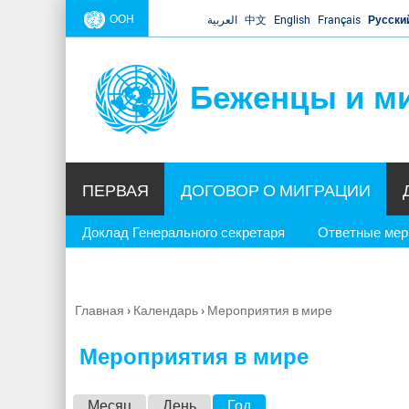
ООН
العربية
中文
English
Français
Русски
Беженцы и м
ПЕРВАЯ
ДОГОВОР О МИГРАЦИИ
Доклад Генерального секретаря
Ответные ме
Главная
›
Календарь
›
Мероприятия в мире
Вы
здесь
Мероприятия в мире
Г
Месяц
День
Год
(активная вкладка)