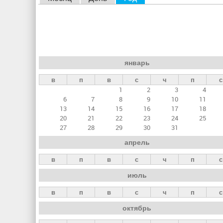
л
а
в
н
январь
ы
в
п
в
с
ч
п
с
е
1
2
3
4
в
6
7
8
9
10
11
к
13
14
15
16
17
18
20
21
22
23
24
25
л
27
28
29
30
31
а
апрель
д
в
п
в
с
ч
п
с
к
июль
и
в
п
в
с
ч
п
с
октябрь