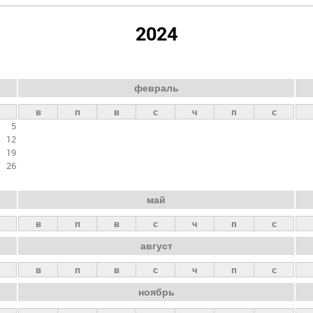
2024
февраль
в
п
в
с
ч
п
с
5
12
19
26
май
в
п
в
с
ч
п
с
август
в
п
в
с
ч
п
с
ноябрь