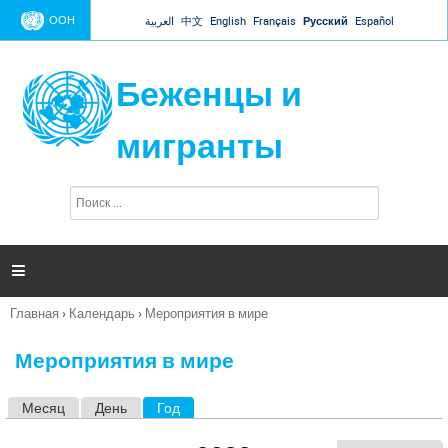
Jump to navigation
ООН
العربية
中文
English
Français
Русский
Español
Беженцы и
мигранты
П
Ф
о
о
и
р
с
к
м

а
п
Главная
›
Календарь
›
Мероприятия в мире
о
Вы
и
здесь
с
Мероприятия в мире
к
а
Месяц
День
Год
(активная вкладка)
Г
л