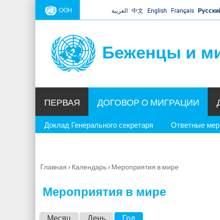
ООН
العربية
中文
English
Français
Русски
Беженцы и м
ПЕРВАЯ
ДОГОВОР О МИГРАЦИИ
Доклад Генерального секретаря
Ответные ме
Главная
›
Календарь
›
Мероприятия в мире
Вы
здесь
Мероприятия в мире
Г
Месяц
День
Год
(активная вкладка)