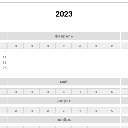
2023
февраль
в
п
в
с
ч
п
с
4
11
18
25
май
в
п
в
с
ч
п
с
август
в
п
в
с
ч
п
с
ноябрь