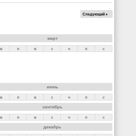
Следующий »
март
в
п
в
с
ч
п
с
июнь
в
п
в
с
ч
п
с
сентябрь
в
п
в
с
ч
п
с
декабрь