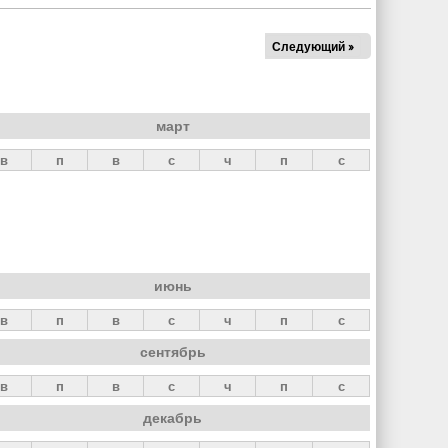
Следующий »
март
в
п
в
с
ч
п
с
июнь
в
п
в
с
ч
п
с
сентябрь
в
п
в
с
ч
п
с
декабрь