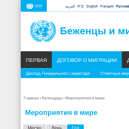
ООН
العربية
中文
English
Français
Русски
Беженцы и м
ПЕРВАЯ
ДОГОВОР О МИГРАЦИИ
Доклад Генерального секретаря
Ответные ме
Главная
›
Календарь
›
Мероприятия в мире
Вы
здесь
Мероприятия в мире
Г
Месяц
День
Год
(активная вкладка)