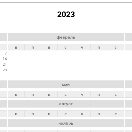
2023
февраль
в
п
в
с
ч
п
с
7
14
21
28
май
в
п
в
с
ч
п
с
август
в
п
в
с
ч
п
с
ноябрь