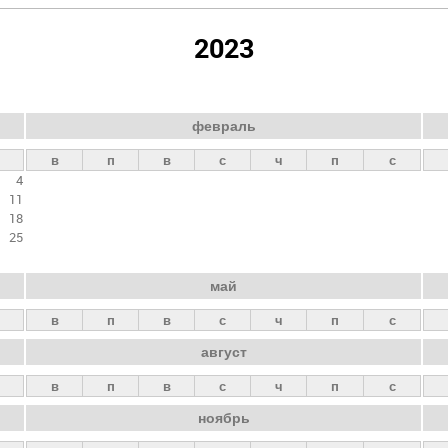
2023
февраль
в
п
в
с
ч
п
с
4
11
18
25
май
в
п
в
с
ч
п
с
август
в
п
в
с
ч
п
с
ноябрь