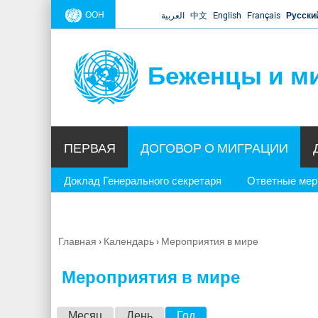
ООН
العربية
中文
English
Français
Русски
Беженцы и м
ПЕРВАЯ
ДОГОВОР О МИГРАЦИИ
Доклад Генерального секретаря
Ответные ме
Главная
›
Календарь
›
Мероприятия в мире
Вы
здесь
Мероприятия в мире
Г
Месяц
День
Год
(активная вкладка)