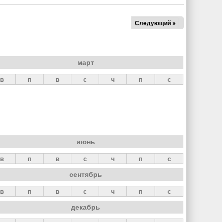
Следующий »
март
в
п
в
с
ч
п
с
июнь
в
п
в
с
ч
п
с
сентябрь
в
п
в
с
ч
п
с
декабрь