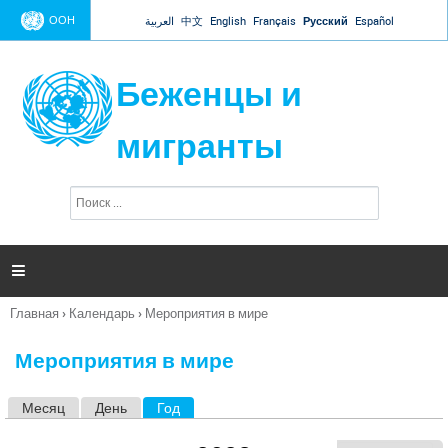
Jump to navigation
ООН
العربية
中文
English
Français
Русский
Español
Беженцы и
мигранты
П
Ф
о
о
и
р
с
к
м

а
п
Главная
›
Календарь
›
Мероприятия в мире
о
Вы
и
здесь
с
Мероприятия в мире
к
а
Месяц
День
Год
(активная вкладка)
Г
л