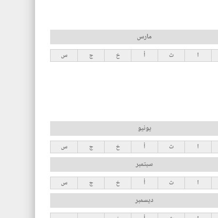
مارس
ا
ث
أ
خ
ج
س
يونيو
ا
ث
أ
خ
ج
س
سبتمبر
ا
ث
أ
خ
ج
س
ديسمبر