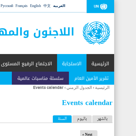
العربية
中文
English
Français
Русский
UN
اللاجئون والمه
الرئيسية
الاستجابة
الاجتماع الرفيع المستوى
تقرير الأمين العام
سلسلة مناسبات عالمية
الرئيسية
›
الجدول الزمني
›
Events calendar
أنت
هنا
Events calendar
ا
بالشهر
باليوم
السنة
(علامة التبويب النشطة)
ل
Next »