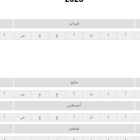
فبراير
أ
ا
ث
أ
خ
ج
س
أ
مايو
أ
ا
ث
أ
خ
ج
س
أ
أغسطس
أ
ا
ث
أ
خ
ج
س
أ
نوفمبر