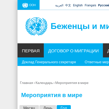
ООН
العربية
中文
English
Français
Русски
Беженцы и м
ПЕРВАЯ
ДОГОВОР О МИГРАЦИИ
Доклад Генерального секретаря
Ответные ме
Главная
›
Календарь
›
Мероприятия в мире
Вы
здесь
Мероприятия в мире
Г
Месяц
День
Год
(активная вкладка)