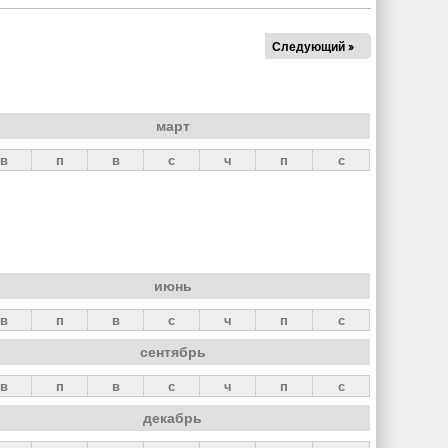
Следующий »
март
в
п
в
с
ч
п
с
июнь
в
п
в
с
ч
п
с
сентябрь
в
п
в
с
ч
п
с
декабрь