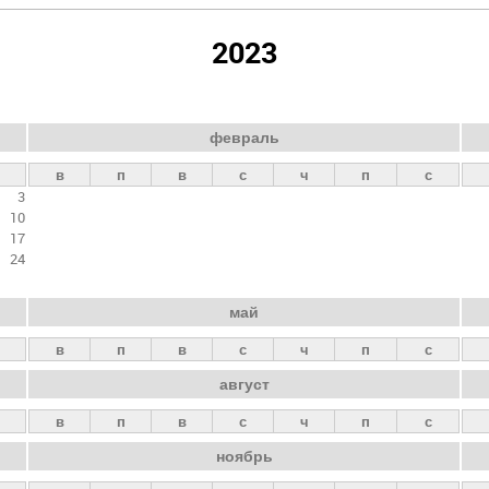
2023
февраль
в
п
в
с
ч
п
с
3
10
17
24
май
в
п
в
с
ч
п
с
август
в
п
в
с
ч
п
с
ноябрь