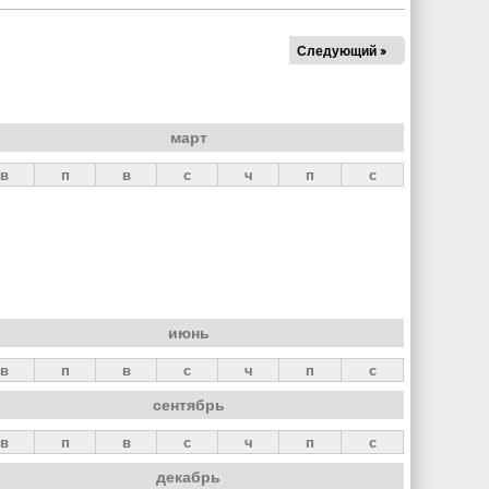
Следующий »
март
в
п
в
с
ч
п
с
июнь
в
п
в
с
ч
п
с
сентябрь
в
п
в
с
ч
п
с
декабрь