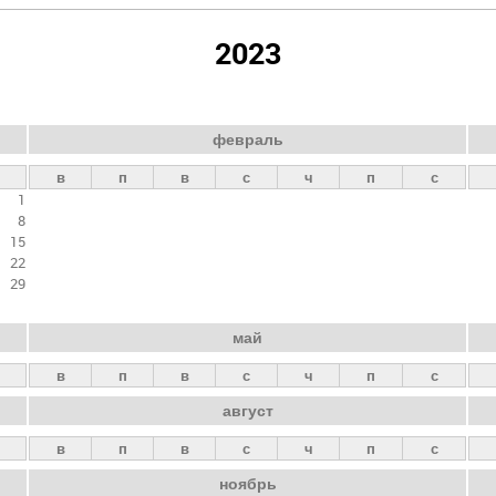
2023
февраль
в
п
в
с
ч
п
с
1
8
15
22
29
май
в
п
в
с
ч
п
с
август
в
п
в
с
ч
п
с
ноябрь