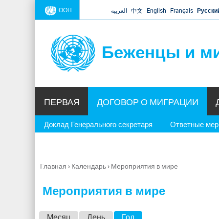
ООН
العربية
中文
English
Français
Русски
Беженцы и м
ПЕРВАЯ
ДОГОВОР О МИГРАЦИИ
Доклад Генерального секретаря
Ответные ме
Главная
›
Календарь
›
Мероприятия в мире
Вы
здесь
Мероприятия в мире
Г
Месяц
День
Год
(активная вкладка)