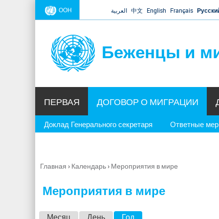
ООН
العربية
中文
English
Français
Русски
Беженцы и м
ПЕРВАЯ
ДОГОВОР О МИГРАЦИИ
Доклад Генерального секретаря
Ответные ме
Главная
›
Календарь
›
Мероприятия в мире
Вы
здесь
Мероприятия в мире
Г
Месяц
День
Год
(активная вкладка)