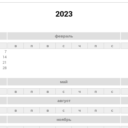
2023
февраль
в
п
в
с
ч
п
с
7
14
21
28
май
в
п
в
с
ч
п
с
август
в
п
в
с
ч
п
с
ноябрь