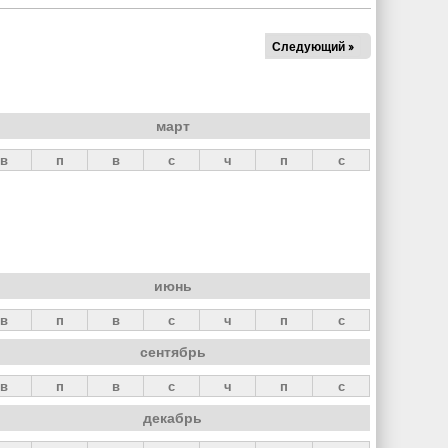
Следующий »
март
в
п
в
с
ч
п
с
июнь
в
п
в
с
ч
п
с
сентябрь
в
п
в
с
ч
п
с
декабрь