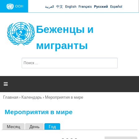
Jump to navigation
ООН
العربية
中文
English
Français
Русский
Español
Беженцы и
мигранты
П
Ф
о
о
и
р
с
к
м

а
п
Главная
›
Календарь
›
Мероприятия в мире
о
Вы
и
здесь
с
Мероприятия в мире
к
а
Месяц
День
Год
(активная вкладка)
Г
л