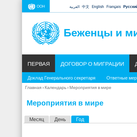
ООН
العربية
中文
English
Français
Русски
Беженцы и м
ПЕРВАЯ
ДОГОВОР О МИГРАЦИИ
Доклад Генерального секретаря
Ответные ме
Главная
›
Календарь
›
Мероприятия в мире
Вы
здесь
Мероприятия в мире
Г
Месяц
День
Год
(активная вкладка)
л
а