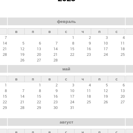
февраль
в
п
в
с
ч
п
с
7
1
2
3
4
14
5
6
7
8
9
10
11
21
12
13
14
15
16
17
18
28
19
20
21
22
23
24
25
26
27
28
май
в
п
в
с
ч
п
с
1
1
2
3
4
5
6
8
7
8
9
10
11
12
13
15
14
15
16
17
18
19
20
22
21
22
23
24
25
26
27
29
28
29
30
31
август
в
п
в
с
ч
п
с