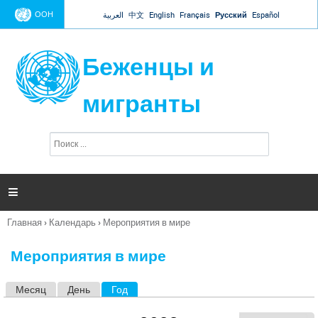
Jump to navigation
ООН
العربية
中文
English
Français
Русский
Español
Беженцы и
мигранты
П
Ф
о
о
и
р
с
к
м

а
п
Главная
›
Календарь
›
Мероприятия в мире
о
Вы
и
здесь
с
Мероприятия в мире
к
а
Месяц
День
Год
(активная вкладка)
Г
л