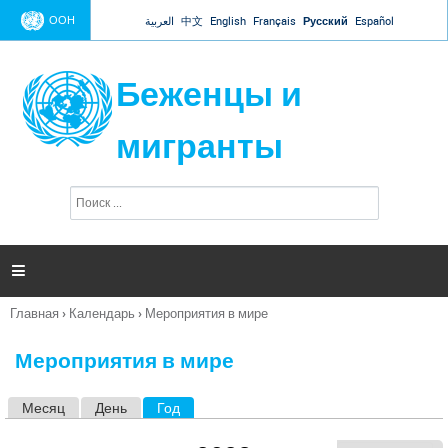
Jump to navigation
ООН
العربية
中文
English
Français
Русский
Español
Беженцы и
мигранты
П
Ф
о
о
и
р
с
к
м

а
п
Главная
›
Календарь
›
Мероприятия в мире
о
Вы
и
здесь
с
Мероприятия в мире
к
а
Месяц
День
Год
(активная вкладка)
Г
л