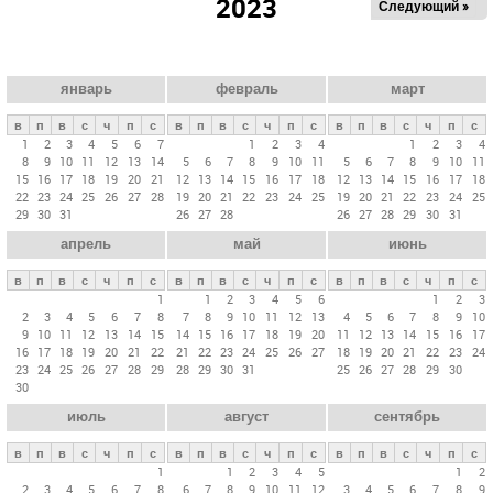
2023
Следующий »
а
в
н
ы
январь
февраль
март
е
в
п
в
с
ч
п
с
в
п
в
с
ч
п
с
в
п
в
с
ч
п
с
в
1
2
3
4
5
6
7
1
2
3
4
1
2
3
4
8
9
10
11
12
13
14
5
6
7
8
9
10
11
5
6
7
8
9
10
11
к
15
16
17
18
19
20
21
12
13
14
15
16
17
18
12
13
14
15
16
17
18
л
22
23
24
25
26
27
28
19
20
21
22
23
24
25
19
20
21
22
23
24
25
29
30
31
26
27
28
26
27
28
29
30
31
а
апрель
май
июнь
д
к
в
п
в
с
ч
п
с
в
п
в
с
ч
п
с
в
п
в
с
ч
п
с
и
1
1
2
3
4
5
6
1
2
3
2
3
4
5
6
7
8
7
8
9
10
11
12
13
4
5
6
7
8
9
10
9
10
11
12
13
14
15
14
15
16
17
18
19
20
11
12
13
14
15
16
17
16
17
18
19
20
21
22
21
22
23
24
25
26
27
18
19
20
21
22
23
24
23
24
25
26
27
28
29
28
29
30
31
25
26
27
28
29
30
30
июль
август
сентябрь
в
п
в
с
ч
п
с
в
п
в
с
ч
п
с
в
п
в
с
ч
п
с
1
1
2
3
4
5
1
2
2
3
4
5
6
7
8
6
7
8
9
10
11
12
3
4
5
6
7
8
9