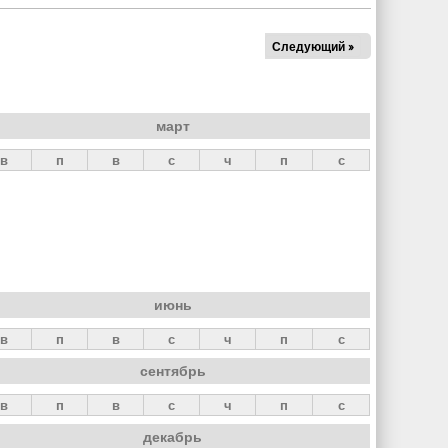
Следующий »
март
в
п
в
с
ч
п
с
июнь
в
п
в
с
ч
п
с
сентябрь
в
п
в
с
ч
п
с
декабрь