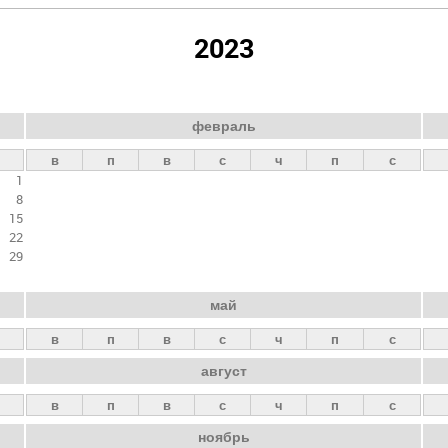
2023
февраль
в
п
в
с
ч
п
с
1
8
15
22
29
май
в
п
в
с
ч
п
с
август
в
п
в
с
ч
п
с
ноябрь