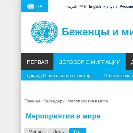
ООН
العربية
中文
English
Français
Русски
Беженцы и м
ПЕРВАЯ
ДОГОВОР О МИГРАЦИИ
Доклад Генерального секретаря
Ответные ме
Главная
›
Календарь
›
Мероприятия в мире
Вы
здесь
Мероприятия в мире
Г
Месяц
День
Год
(активная вкладка)