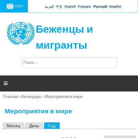
Jump to navigation
ООН
العربية
中文
English
Français
Русский
Español
Беженцы и
мигранты
П
Ф
о
о
и
р
с
к
м

а
п
Главная
›
Календарь
›
Мероприятия в мире
о
Вы
и
здесь
с
Мероприятия в мире
к
а
Месяц
День
Год
(активная вкладка)
Г
л