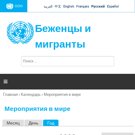
Jump to navigation
ООН
العربية
中文
English
Français
Русский
Español
Беженцы и
мигранты
П
Ф
о
о
и
р
с
к
м

а
п
Главная
›
Календарь
›
Мероприятия в мире
о
Вы
и
здесь
с
Мероприятия в мире
к
а
Месяц
День
Год
(активная вкладка)
Г
л