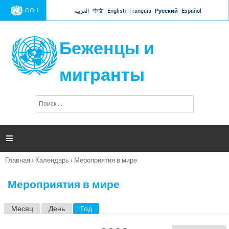
Jump to navigation
ООН
العربية
中文
English
Français
Русский
Español
Беженцы и
мигранты
П
Ф
о
о
и
р
с
к
м

а
п
Главная
›
Календарь
›
Мероприятия в мире
о
Вы
и
здесь
с
Мероприятия в мире
к
а
Месяц
День
Год
(активная вкладка)
Г
л