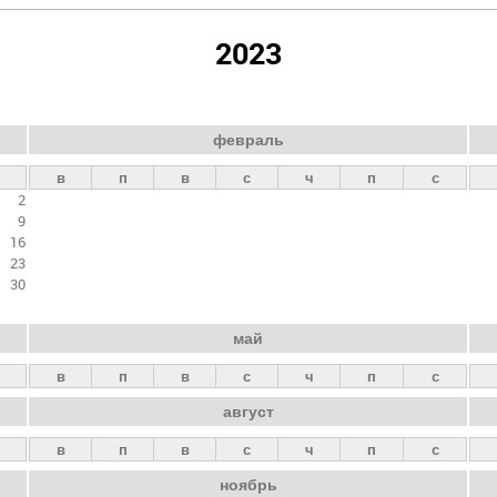
2023
февраль
в
п
в
с
ч
п
с
2
9
16
23
30
май
в
п
в
с
ч
п
с
август
в
п
в
с
ч
п
с
ноябрь