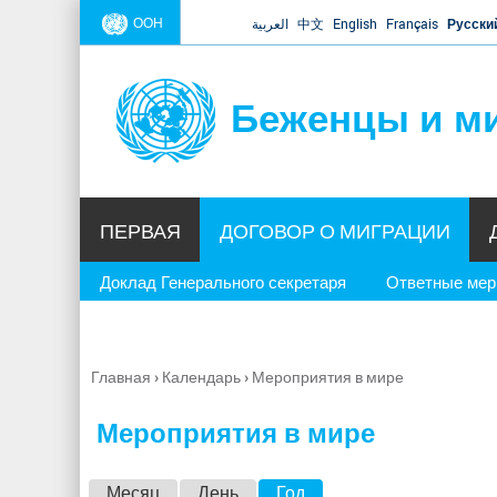
ООН
العربية
中文
English
Français
Русски
Беженцы и м
ПЕРВАЯ
ДОГОВОР О МИГРАЦИИ
Доклад Генерального секретаря
Ответные ме
Главная
›
Календарь
›
Мероприятия в мире
Вы
здесь
Мероприятия в мире
Г
Месяц
День
Год
(активная вкладка)