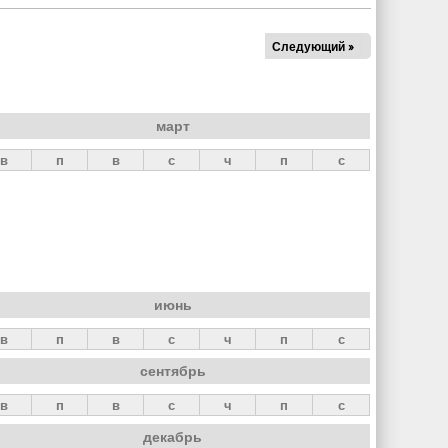
Следующий »
март
в
п
в
с
ч
п
с
июнь
в
п
в
с
ч
п
с
сентябрь
в
п
в
с
ч
п
с
декабрь