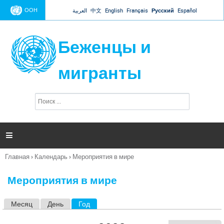
Jump to navigation
ООН
العربية
中文
English
Français
Русский
Español
Беженцы и
мигранты
П
Ф
о
о
и
р
с
к
м

а
п
Главная
›
Календарь
›
Мероприятия в мире
о
Вы
и
здесь
с
Мероприятия в мире
к
а
Месяц
День
Год
(активная вкладка)
Г
л