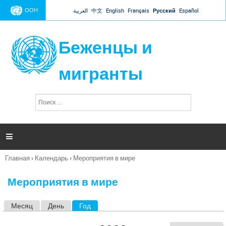
Jump to navigation
ООН
العربية
中文
English
Français
Русский
Español
Беженцы и
мигранты
П
Ф
о
о
и
р
с
к
м

а
п
Главная
›
Календарь
›
Мероприятия в мире
о
Вы
и
здесь
с
Мероприятия в мире
к
а
Месяц
День
Год
(активная вкладка)
Г
л