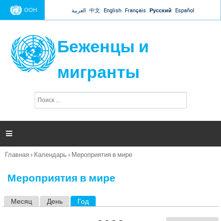
Jump to navigation
ООН
العربية
中文
English
Français
Русский
Español
Беженцы и
мигранты
П
Ф
о
о
и
р
с
к
м

а
п
Главная
›
Календарь
›
Мероприятия в мире
о
Вы
и
здесь
с
Мероприятия в мире
к
а
Месяц
День
Год
(активная вкладка)
Г
л