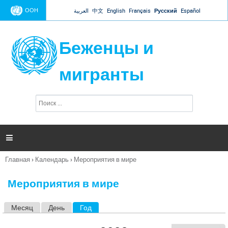
Jump to navigation
ООН
العربية
中文
English
Français
Русский
Español
Беженцы и
мигранты
П
Ф
о
о
и
р
с
к
м

а
п
Главная
›
Календарь
›
Мероприятия в мире
о
Вы
и
здесь
с
Мероприятия в мире
к
а
Месяц
День
Год
(активная вкладка)
Г
л