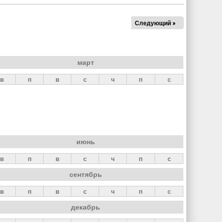
Следующий »
март
в
п
в
с
ч
п
с
июнь
в
п
в
с
ч
п
с
сентябрь
в
п
в
с
ч
п
с
декабрь