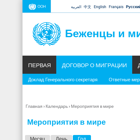
ООН
العربية
中文
English
Français
Русски
Беженцы и м
ПЕРВАЯ
ДОГОВОР О МИГРАЦИИ
Доклад Генерального секретаря
Ответные ме
Главная
›
Календарь
›
Мероприятия в мире
Вы
здесь
Мероприятия в мире
Г
Месяц
День
Год
(активная вкладка)