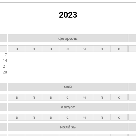
2023
февраль
в
п
в
с
ч
п
с
7
14
21
28
май
в
п
в
с
ч
п
с
август
в
п
в
с
ч
п
с
ноябрь