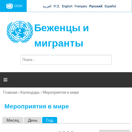
Jump to navigation
ООН
العربية
中文
English
Français
Русский
Español
Беженцы и
мигранты
П
Ф
о
о
и
р
с
к
м

а
п
Главная
›
Календарь
›
Мероприятия в мире
о
Вы
и
здесь
с
Мероприятия в мире
к
а
Месяц
День
Год
(активная вкладка)
Г
л