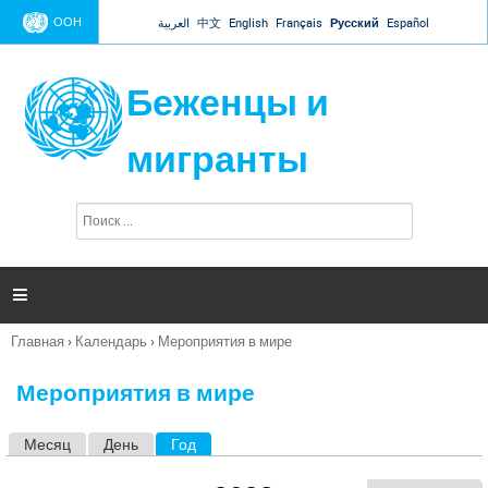
Jump to navigation
ООН
العربية
中文
English
Français
Русский
Español
Беженцы и
мигранты
П
Ф
о
о
и
р
с
к
м

а
п
Главная
›
Календарь
›
Мероприятия в мире
о
Вы
и
здесь
с
Мероприятия в мире
к
а
Месяц
День
Год
(активная вкладка)
Г
л