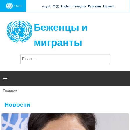
Jump to navigation
ООН
العربية
中文
English
Français
Русский
Español
Беженцы и
мигранты
П
Ф
о
о
и
р
с
к
м

а
п
Главная
о
Вы
и
здесь
с
Новости
к
а