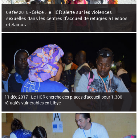
c
h
Grèce : le HCR alerte sur les violences
e
09 fév 2018 -
r
sexuelles dans les centres d'accueil de réfugiés à Lesbos
c
et Samos
h
e
La surpopulation des centres d'accueil de réfugiés et migrants sur les îles
grecques est source de violences et de harcèlement sexuel a alerté vendredi le
Haut-Commissariat des Nations Unies pour
11 déc 2017 -
Le HCR cherche des places d'accueil pour 1.300
réfugiés vulnérables en Libye