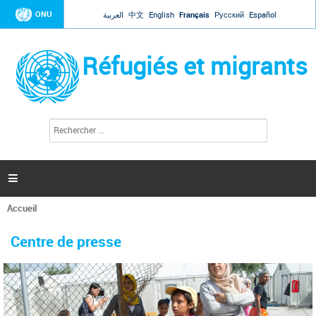
Jump to navigation
ONU
العربية
中文
English
Français
Русский
Español
Réfugiés et migrants
R
F
e
o
c
r
h
e
m
r

u
c
l
h
Accueil
a
e
Vous
r
i
êtes
r
Centre de presse
ici
e
d
e
r
e