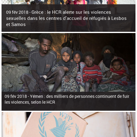
c
h
Grèce : le HCR alerte sur les violences
e
09 fév 2018 -
r
sexuelles dans les centres d'accueil de réfugiés à Lesbos
c
et Samos
h
e
La surpopulation des centres d'accueil de réfugiés et migrants sur les îles
grecques est source de violences et de harcèlement sexuel a alerté vendredi le
Haut-Commissariat des Nations Unies pour
09 fév 2018 -
Yémen : des milliers de personnes continuent de fuir
les violences, selon le HCR