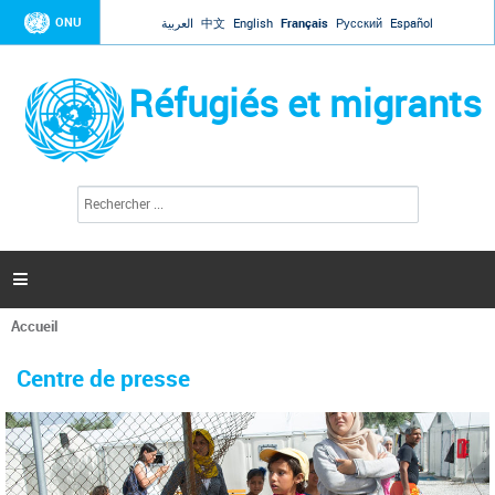
Jump to navigation
ONU
العربية
中文
English
Français
Русский
Español
Réfugiés et migrants
R
F
e
o
c
r
h
e
m
r

u
c
l
h
Accueil
a
e
Vous
r
i
êtes
r
Centre de presse
ici
e
d
e
r
e